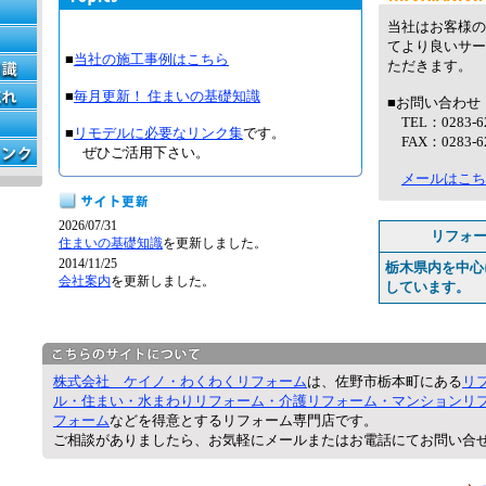
当社はお客様の
てより良いサー
■
当社の施工事例はこちら
ただきます。
■
毎月更新！ 住まいの基礎知識
■お問い合わせ
TEL：0283-62
■
リモデルに必要なリンク集
です。
FAX：0283-62
ぜひご活用下さい。
メールはこち
2026/07/31
リフォ
住まいの基礎知識
を更新しました。
2014/11/25
栃木県内を中心
会社案内
を更新しました。
しています。
株式会社 ケイノ・わくわくリフォーム
は、佐野市栃本町にある
リ
ル・住まい・水まわりリフォーム・介護リフォーム・マンションリ
フォーム
などを得意とするリフォーム専門店です。
ご相談がありましたら、お気軽にメールまたはお電話にてお問い合